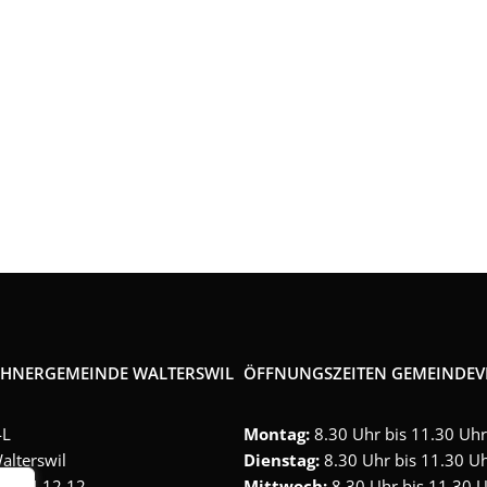
gle Kalender
iCalendar
HNERGEMEINDE WALTERSWIL
ÖFFNUNGSZEITEN GEMEINDE
4L
Montag:
8.30 Uhr bis 11.30 Uhr
alterswil
Dienstag:
8.30 Uhr bis 11.30 U
2 964 12 12
Mittwoch:
8.30 Uhr bis 11.30 