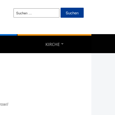
Suchen
nach:
KIRCHE
swil