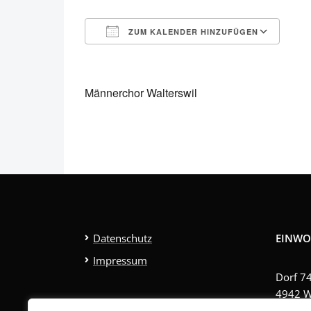
ZUM KALENDER HINZUFÜGEN
ICS herunterladen
Goo
Männerchor Walterswil
Datenschutz
EINWO
Impressum
Dorf 7
4942 W
Tel. 06