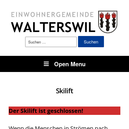
Suchen
nach:
Open Menu
Skilift
Der Skilift ist geschlossen!
Wenn die Menschen in Strömen nach