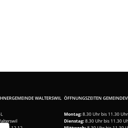
gle Kalender
iCalendar
HNERGEMEINDE WALTERSWIL
ÖFFNUNGSZEITEN GEMEINDE
4L
Montag:
8.30 Uhr bis 11.30 Uhr
alterswil
Dienstag:
8.30 Uhr bis 11.30 U
2 964 12 12
Mittwoch:
8.30 Uhr bis 11.30 