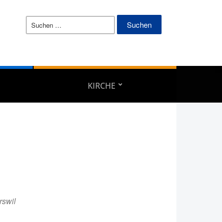
Suchen
nach:
KIRCHE
swil