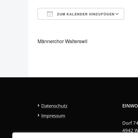
ZUM KALENDER HINZUFÜGEN
ICS herunterladen
Goo
Männerchor Walterswil
Datenschutz
EINWO
Impressum
Dorf 7
4942 W
Tel. 06